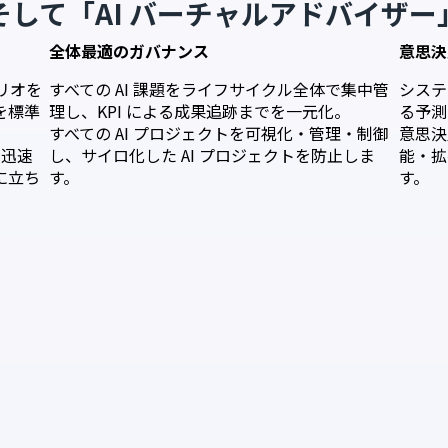
そして「AI バーチャルアドバイザー
全体最適のガバナンス
意思決
リオを
すべての AI 課題をライフサイクル全体で集中管
システ
を標準
理し、KPI による成果追跡までを一元化。
る予測
すべての AI プロジェクトを可視化・管理・制御
意思決
と迅速
し、サイロ化した AI プロジェクトを防止しま
能・拡
に立ち
す。
す。